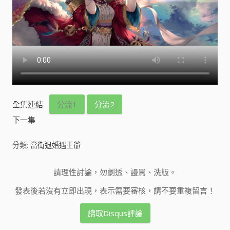
全集連結
分流1
分流2
下一集
分類:
當街退婚遇王爺
請理性討論，勿劇透、謾罵、洗版。
發表後若沒有立即出現，表示需要審核，請不要重複留言！
讀取Disqus評論