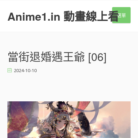
S
k
Anime1.in 動畫線上看
選單
i
p
t
o
c
o
當街退婚遇王爺 [06]
n
t
2024-10-10
e
n
t