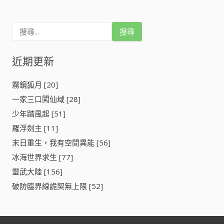
搜
尋
關
鍵
近期更新
字
:
霧鏡狐月 [20]
一家三口闖仙域 [28]
少年踏風起 [51]
羅浮劍主 [11]
末日重生，我有空間異能 [56]
冰海世界求生 [77]
靈武大陸 [156]
破防臨界線詭契無上限 [52]