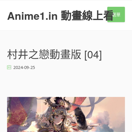
S
k
Anime1.in 動畫線上看
選單
i
p
t
o
c
o
村井之戀動畫版 [04]
n
t
2024-09-25
e
n
t