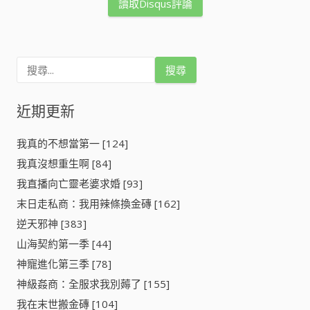
讀取Disqus評論
搜
尋
關
鍵
近期更新
字
:
我真的不想當第一 [124]
我真沒想重生啊 [84]
我直播向亡靈老婆求婚 [93]
末日走私商：我用辣條換金磚 [162]
逆天邪神 [383]
山海契約第一季 [44]
神寵進化第三季 [78]
神級姦商：全服求我別薅了 [155]
我在末世搬金磚 [104]