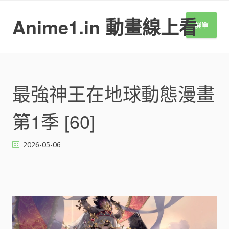
S
k
Anime1.in 動畫線上看
選單
i
p
t
o
c
o
最強神王在地球動態漫畫
n
t
第1季 [60]
e
n
t
2026-05-06