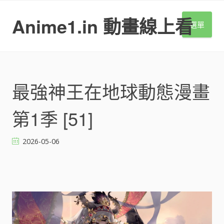
S
k
Anime1.in 動畫線上看
選單
i
p
t
o
c
o
最強神王在地球動態漫畫
n
t
第1季 [51]
e
n
t
2026-05-06