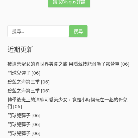
讀取Disqus評論
搜
尋
關
鍵
近期更新
字
:
被遺棄聖女的異世界美食之旅 用隱藏技能召喚了露營車 [06]
鬥球兒彈子 [06]
碧藍之海第三季 [06]
碧藍之海第三季 [06]
轉學後班上的清純可愛美少女，竟是小時候玩在一起的哥兒
們 [06]
鬥球兒彈子 [06]
鬥球兒彈子 [06]
鬥球兒彈子 [06]