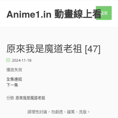
S
k
Anime1.in 動畫線上看
選單
i
p
t
o
c
o
原來我是魔道老祖 [47]
n
t
2024-11-18
e
n
播放失效
t
全集連結
下一集
分類:
原來我是魔道老祖
請理性討論，勿劇透、謾罵、洗版。