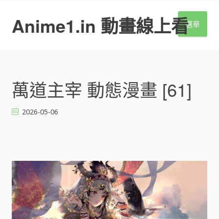
S
k
Anime1.in 動畫線上看
選單
i
p
t
o
c
o
萬道主宰 動態漫畫 [61]
n
t
2026-05-06
e
n
t