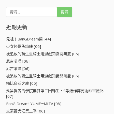
搜
尋
關
鍵
近期更新
字
:
元祖！BanGDream醬 [44]
少女怪獸焦糖味 [06]
被追放的轉生重騎士用游戲知識開無雙 [06]
尼古喵喵 [06]
尼古喵喵 [06]
被追放的轉生重騎士用游戲知識開無雙 [06]
梅比烏斯之塵 [05]
落第賢者的學院無雙第二回轉生，S等級作弊魔術師冒險記
[07]
BanG Dream! YUME∞MITA [08]
文豪野犬汪第二季 [06]