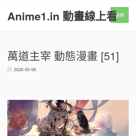
S
k
Anime1.in 動畫線上看
選單
i
p
t
o
c
o
萬道主宰 動態漫畫 [51]
n
t
2026-05-06
e
n
t