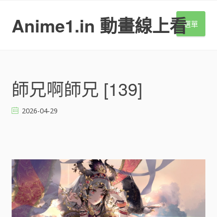
S
k
Anime1.in 動畫線上看
選單
i
p
t
o
c
o
師兄啊師兄 [139]
n
t
2026-04-29
e
n
t