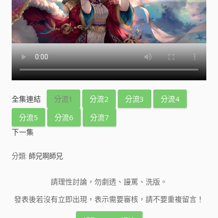
全集連結
分流1
分流2
分流3
分流4
分流5
分流6
分流7
下一集
分類:
師兄啊師兄
請理性討論，勿劇透、謾罵、洗版。
發表後若沒有立即出現，表示需要審核，請不要重複留言！