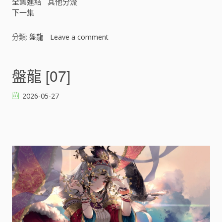
全集連結
其他分流
下一集
分類:
盤龍
Leave a comment
o
n
盤
龍
盤龍 [07]
[
]
2026-05-27