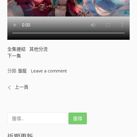
全集連結
其他分流
下一集
分類:
盤龍
Leave a comment
o
n
盤
文
上一頁
龍
[
章
]
導
搜
尋
關
覽
鍵
近期更新