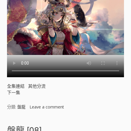
全集連結
其他分流
下一集
分類:
盤龍
Leave a comment
o
n
盤
龍
盤龍 [08]