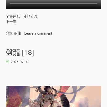
全集連結
其他分流
下一集
分類:
盤龍
Leave a comment
o
n
盤
龍
盤龍 [18]
[
]
2026-07-09