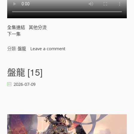
全集連結
其他分流
下一集
分類:
盤龍
Leave a comment
o
n
盤
龍
盤龍 [15]
[
]
2026-07-09