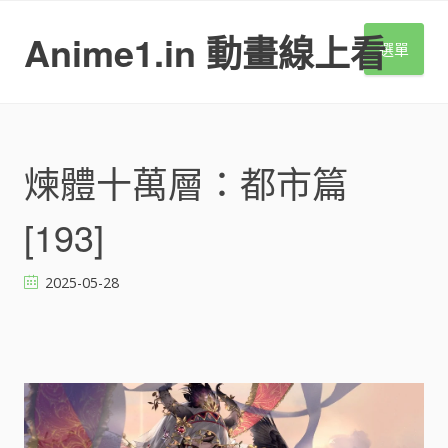
S
k
Anime1.in 動畫線上看
選單
i
p
t
o
c
o
煉體十萬層：都市篇
n
t
[193]
e
n
t
2025-05-28