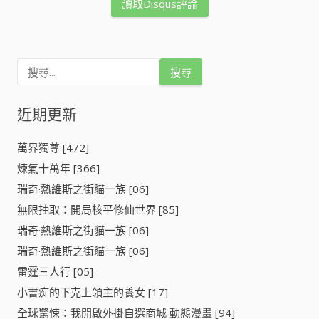
讀取Disqus評論
搜
尋
關
鍵
近期更新
字
:
萬界獨尊 [472]
煉氣十萬年 [366]
瑞奇·熱維斯之街貓一族 [06]
無限抽取：開局核平修仙世界 [85]
瑞奇·熱維斯之街貓一族 [06]
瑞奇·熱維斯之街貓一族 [06]
雷霆三人行 [05]
小書痴的下克上領主的養女 [17]
全球驚悚：我開啟外掛自選商城 動態漫畫 [94]