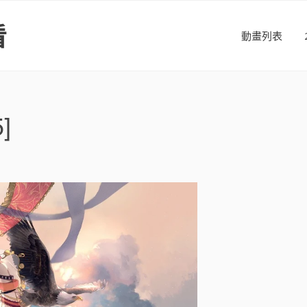
看
動畫列表
]