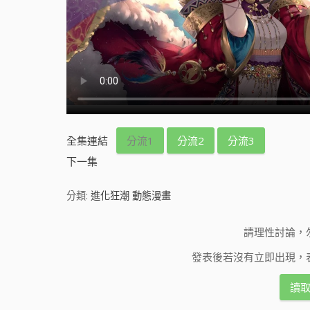
全集連結
分流1
分流2
分流3
下一集
分類:
進化狂潮 動態漫畫
請理性討論，
發表後若沒有立即出現，
讀取