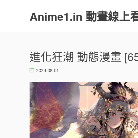
S
k
Anime1.in 動畫線上
i
p
t
o
c
o
進化狂潮 動態漫畫 [65
n
t
2024-08-01
e
n
t