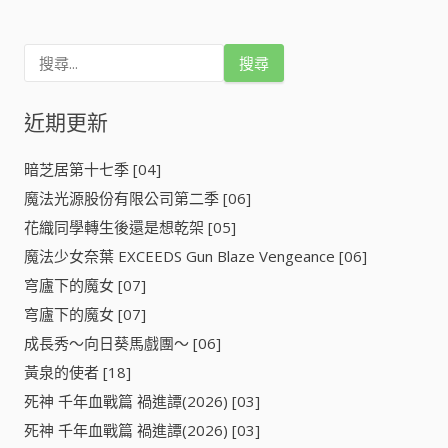
搜
尋
關
鍵
近期更新
字
:
暗芝居第十七季 [04]
魔法光源股份有限公司第二季 [06]
花織同學轉生後還是想乾架 [05]
魔法少女奈葉 EXCEEDS Gun Blaze Vengeance [06]
穹廬下的魔女 [07]
穹廬下的魔女 [07]
成長秀～向日葵馬戲團～ [06]
黃泉的使者 [18]
死神 千年血戰篇 禍進譚(2026) [03]
死神 千年血戰篇 禍進譚(2026) [03]