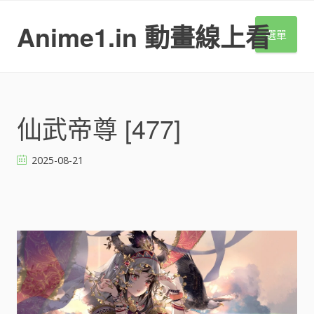
S
k
Anime1.in 動畫線上看
選單
i
p
t
o
c
o
仙武帝尊 [477]
n
t
2025-08-21
e
n
t