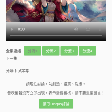
全集連結
分流1
分流2
分流3
分流4
下一集
分類:
仙武帝尊
請理性討論，勿劇透、謾罵、洗版。
發表後若沒有立即出現，表示需要審核，請不要重複留言！
讀取Disqus評論