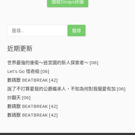
讀取Disqus評論
搜
尋
關
鍵
近期更新
字
:
世界最強的後衛～迷宮國的新人探索者～ [06]
Let's Go 怪奇組 [06]
數碼獸 BEATBREAK [42]
說了不打算愛我的公爵繼承人，不知為何對我寵愛有加 [06]
炒翻天 [06]
數碼獸 BEATBREAK [42]
數碼獸 BEATBREAK [42]