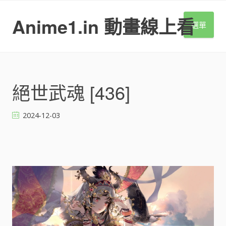
S
k
Anime1.in 動畫線上看
選單
i
p
t
o
c
o
絕世武魂 [436]
n
t
2024-12-03
e
n
t