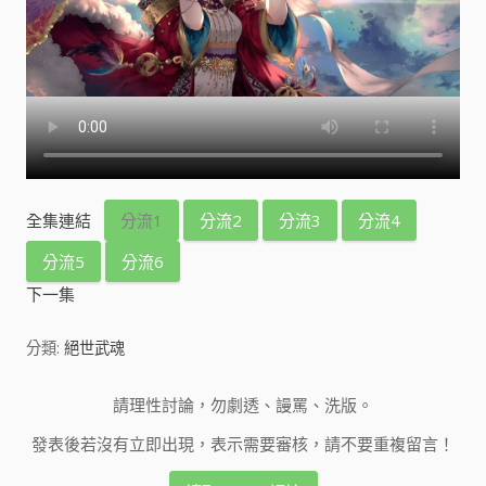
全集連結
分流1
分流2
分流3
分流4
分流5
分流6
下一集
分類:
絕世武魂
請理性討論，勿劇透、謾罵、洗版。
發表後若沒有立即出現，表示需要審核，請不要重複留言！