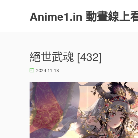
S
k
Anime1.in 動畫線上
i
p
t
o
c
o
絕世武魂 [432]
n
t
2024-11-18
e
n
t