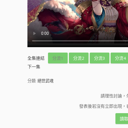
全集連結
分流1
分流2
分流3
分流4
下一集
分類:
絕世武魂
請理性討論，
發表後若沒有立即出現，
讀取