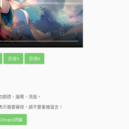
分流5
分流6
勿劇透、謾罵、洗版。
表示需要審核，請不要重複留言！
Disqus評論