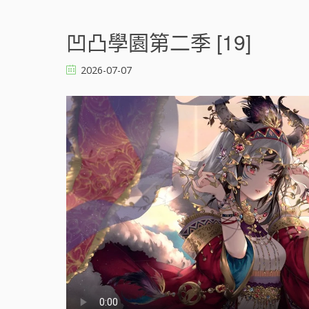
n
凹
凸
凹凸學園第二季 [19]
學
園
2026-07-07
第
二
季
[
]