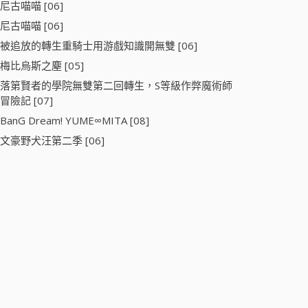
尼古喵喵 [06]
尼古喵喵 [06]
被追放的轉生重騎士用游戲知識開無雙 [06]
梅比烏斯之塵 [05]
落第賢者的學院無雙第二回轉生，S等級作弊魔術師
冒險記 [07]
BanG Dream! YUME∞MITA [08]
文豪野犬汪第二季 [06]