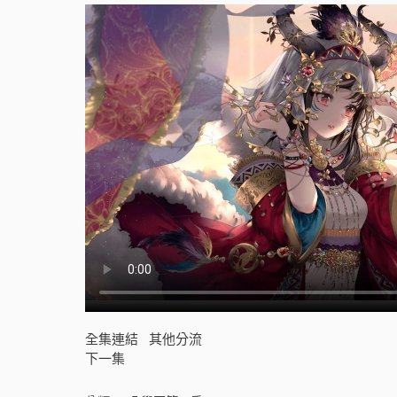
季
[
]
全集連結
其他分流
下一集