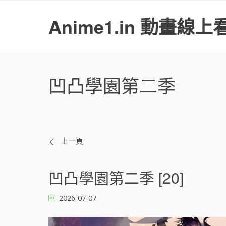
S
k
Anime1.in 動畫線上
i
p
t
o
c
凹凸學園第二季
o
n
t
e
n
t
文
上一頁
章
凹凸學園第二季 [20]
導
2026-07-07
覽