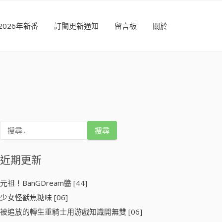
2026年新番
訂閱更新通知
留言板
關於
搜
尋
關
鍵
近期更新
字
:
元祖！BanGDream醬 [44]
少女怪獸焦糖味 [06]
被追放的轉生重騎士用游戲知識開無雙 [06]