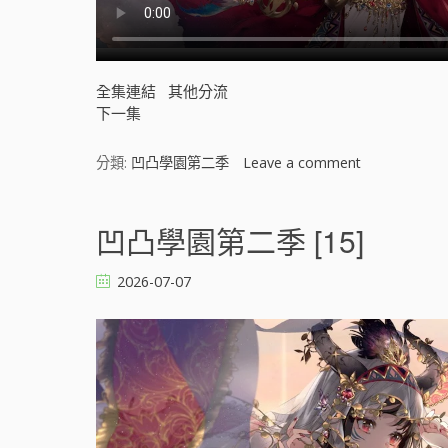
全集連結
其他分流
下一集
分類:
凹凸學園第二季
Leave a comment
o
n
凹
凸
凹凸學園第二季 [15]
學
園
2026-07-07
第
二
季
[
]