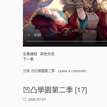
全集連結
其他分流
下一集
分類:
凹凸學園第二季
Leave a comment
o
n
凹
凸
凹凸學園第二季 [17]
學
園
2026-07-07
第
二