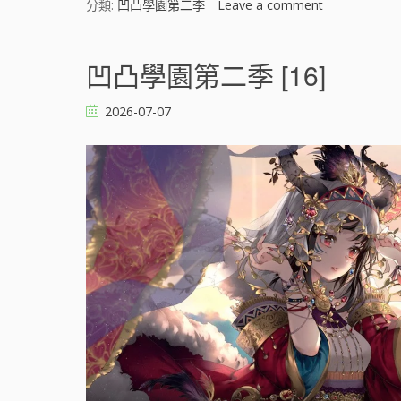
分類:
凹凸學園第二季
Leave a comment
o
n
凹
凸
凹凸學園第二季 [16]
學
園
2026-07-07
第
二
季
[
]