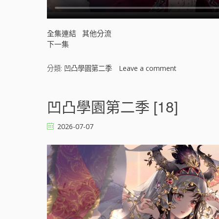
全集連結
其他分流
下一集
分類:
凹凸學園第二季
Leave a comment
o
n
凹
凸
凹凸學園第二季 [18]
學
園
2026-07-07
第
二
季
[
]