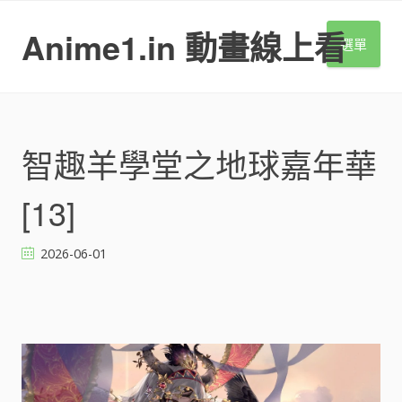
S
k
Anime1.in 動畫線上看
選單
i
p
t
o
c
o
智趣羊學堂之地球嘉年華
n
t
[13]
e
n
t
2026-06-01