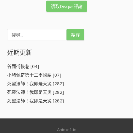
讀取Disqus評論
搜
尋
關
鍵
近期更新
字
:
谷雨街後巷 [04]
小豬佩奇第十二季國語 [07]
死靈法師！我即是天災 [282]
死靈法師！我即是天災 [282]
死靈法師！我即是天災 [282]
Anime1.in