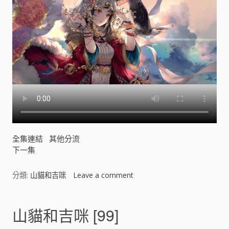
全集連結
其他分流
下一集
分類:
山貓和吉咪
Leave a comment
o
n
山
貓
山貓和吉咪 [99]
和
吉