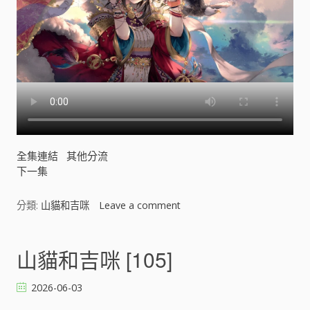
全集連結
其他分流
下一集
分類:
山貓和吉咪
Leave a comment
o
n
山
貓
山貓和吉咪 [105]
和
吉
2026-06-03
咪
[