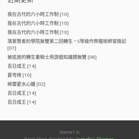
字
:
我在古代的六小時工作制 [10]
我在古代的六小時工作制 [10]
我在古代的六小時工作制 [10]
落第賢者的學院無雙第二回轉生，S等級作弊魔術師冒險記
[07]
被追放的轉生重騎士用游戲知識開無雙 [06]
百日成王 [14]
蒼穹榜 [10]
締靈愛水心纏 [02]
百日成王 [14]
百日成王 [14]
Anime1.in
Basic Shop designed by
Iografica Themes
.