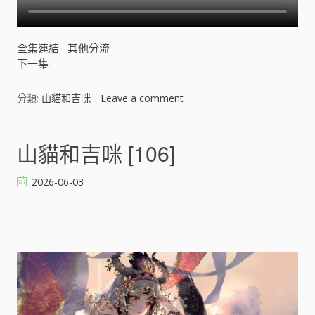
全集連結
其他分流
下一集
分類:
山貓和吉咪
Leave a comment
o
n
山
貓
山貓和吉咪 [106]
和
吉
2026-06-03
咪
[
]