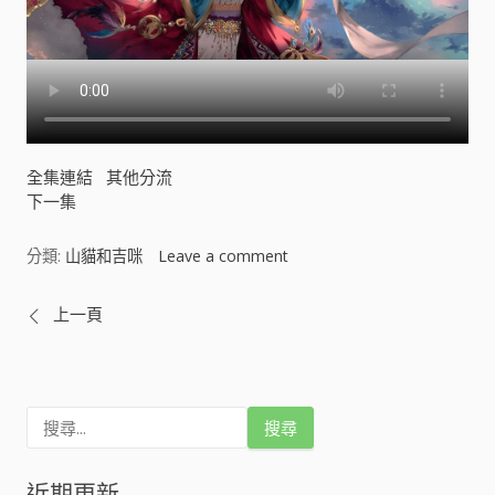
全集連結
其他分流
下一集
分類:
山貓和吉咪
Leave a comment
o
n
山
文
上一頁
貓
和
章
吉
咪
導
[
搜
尋
]
關
覽
鍵
近期更新