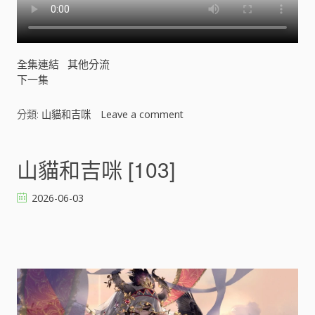
全集連結
其他分流
下一集
分類:
山貓和吉咪
Leave a comment
o
n
山
貓
山貓和吉咪 [103]
和
吉
2026-06-03
咪
[
]