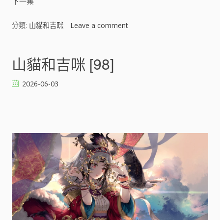
下一集
分類:
山貓和吉咪
Leave a comment
o
n
山
貓
山貓和吉咪 [98]
和
吉
2026-06-03
咪
[
]