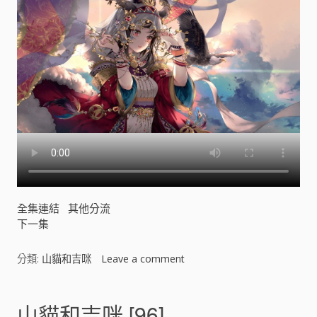
全集連結
其他分流
下一集
分類:
山貓和吉咪
Leave a comment
o
n
山
貓
山貓和吉咪 [96]