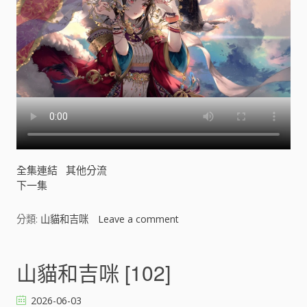
全集連結
其他分流
下一集
分類:
山貓和吉咪
Leave a comment
o
n
山
貓
山貓和吉咪 [102]
和
吉
2026-06-03
咪