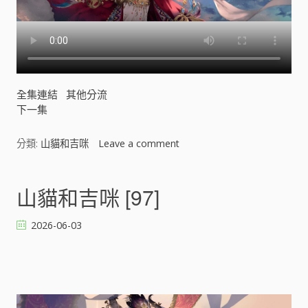
全集連結
其他分流
下一集
分類:
山貓和吉咪
Leave a comment
o
n
山
貓
山貓和吉咪 [97]
和
吉
2026-06-03
咪
[
]