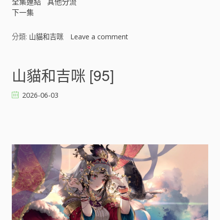
全集連結
其他分流
下一集
分類:
山貓和吉咪
Leave a comment
o
n
山
貓
山貓和吉咪 [95]
和
吉
2026-06-03
咪
[
]