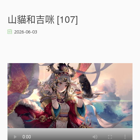
n
山
貓
山貓和吉咪 [107]
和
吉
2026-06-03
咪
[
]