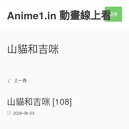
S
k
Anime1.in 動畫線上看
選單
i
p
t
o
c
山貓和吉咪
o
n
t
e
n
t
文
上一頁
章
山貓和吉咪 [108]
導
2026-06-03
覽