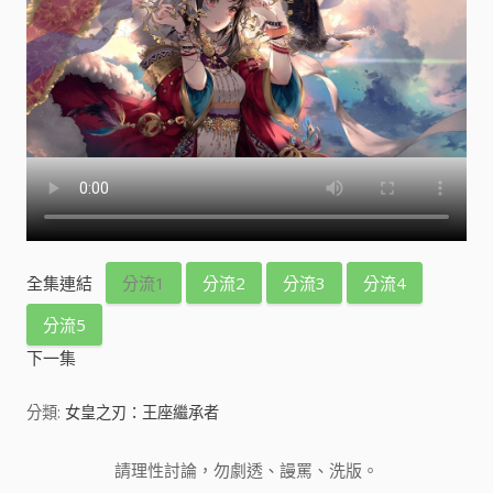
全集連結
分流1
分流2
分流3
分流4
分流5
下一集
分類:
女皇之刃：王座繼承者
請理性討論，勿劇透、謾罵、洗版。