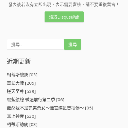
發表後若沒有立即出現，表示需要審核，請不要重複留言！
讀取Disqus評論
搜
尋
關
鍵
近期更新
字
:
柯蒂斯總統 [03]
靈武大陸 [205]
逆天至尊 [539]
碧藍航線 微速前行第二季 [06]
雖然我不是完美惡女～雛宮蝶鼠替換傳～ [05]
無上神帝 [630]
柯蒂斯總統 [03]