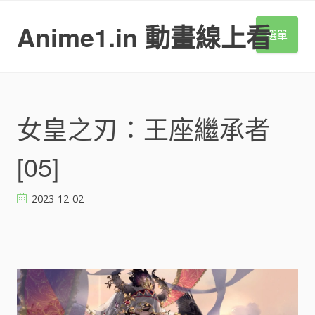
S
k
Anime1.in 動畫線上看
選單
i
p
t
o
c
o
女皇之刃：王座繼承者
n
t
[05]
e
n
t
2023-12-02