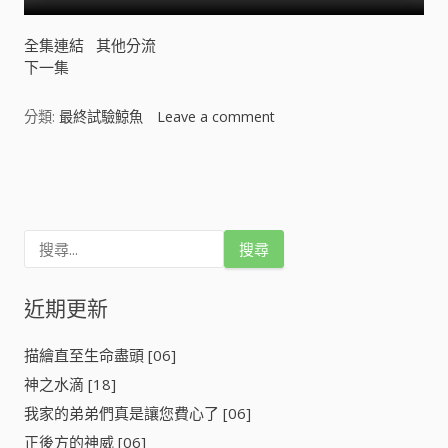
全集連結
其他分流
下一集
分類:
最終試驗鯨魚
Leave a comment
o
n
最
文
終
試
章
驗
搜
鯨
導
尋
魚
關
[
鍵
近期更新
覽
]
字
:
描繪直至生命盡頭 [06]
神之水滴 [18]
我家的弟弟們真是讓您費心了 [06]
正後方的神威 [06]