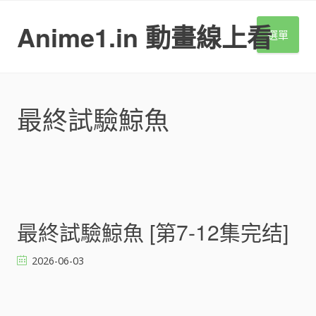
S
k
Anime1.in 動畫線上看
選單
i
p
t
o
c
最終試驗鯨魚
o
n
t
e
n
t
文
最終試驗鯨魚 [第7-12集完结]
章
導
2026-06-03
覽