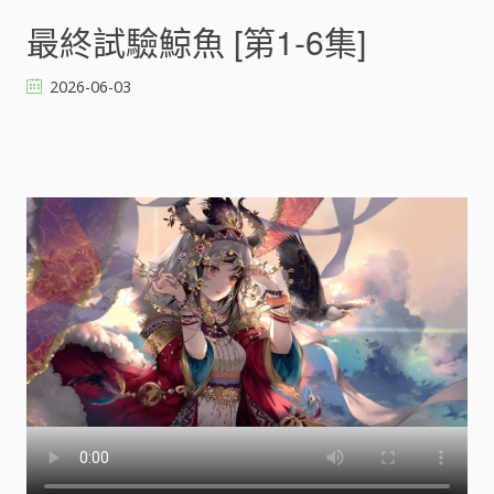
最
終
最終試驗鯨魚 [第1-6集]
試
驗
2026-06-03
鯨
魚
[
]