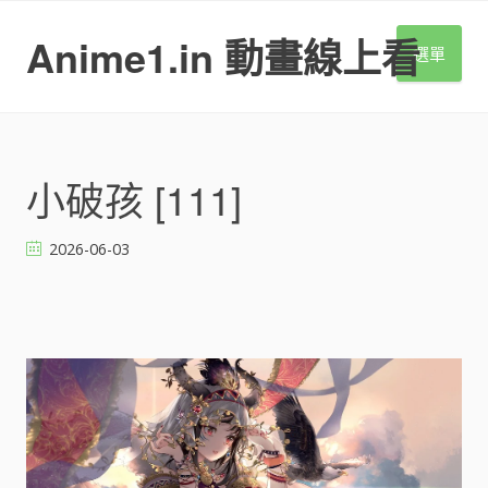
S
k
Anime1.in 動畫線上看
選單
i
p
t
o
c
o
小破孩 [111]
n
t
2026-06-03
e
n
t