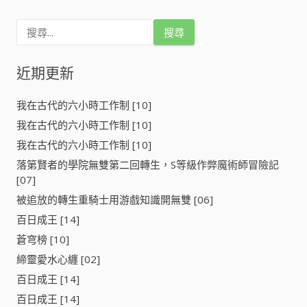
搜
尋
關
鍵
近期更新
字
:
我在古代的六小時工作制 [10]
我在古代的六小時工作制 [10]
我在古代的六小時工作制 [10]
落第賢者的學院無雙第二回轉生，S等級作弊魔術師冒險記
[07]
被追放的轉生重騎士用游戲知識開無雙 [06]
百日成王 [14]
蒼穹榜 [10]
締靈愛水心纏 [02]
百日成王 [14]
百日成王 [14]