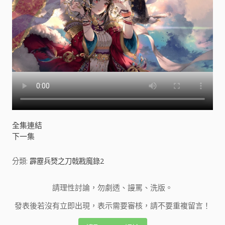
全集連結
下一集
分類:
霹靂兵燹之刀戟戡魔錄2
請理性討論，勿劇透、謾罵、洗版。
發表後若沒有立即出現，表示需要審核，請不要重複留言！