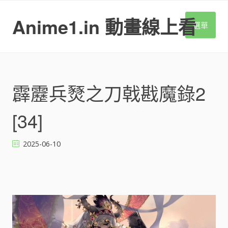
S
k
Anime1.in 動畫線上看
選單
i
p
t
o
c
o
霹靂兵燹之刀戟戡魔錄2
n
t
[34]
e
n
t
2025-06-10