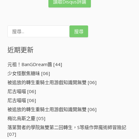
讀取Disqus評論
搜
尋
關
鍵
近期更新
字
:
元祖！BanGDream醬 [44]
少女怪獸焦糖味 [06]
被追放的轉生重騎士用游戲知識開無雙 [06]
尼古喵喵 [06]
尼古喵喵 [06]
被追放的轉生重騎士用游戲知識開無雙 [06]
梅比烏斯之塵 [05]
落第賢者的學院無雙第二回轉生，S等級作弊魔術師冒險記
[07]