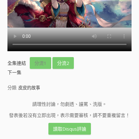
全集連結
分流1
分流2
下一集
分類:
皮皮的故事
請理性討論，勿劇透、謾罵、洗版。
發表後若沒有立即出現，表示需要審核，請不要重複留言！
讀取Disqus評論