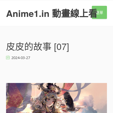
S
k
Anime1.in 動畫線上看
選單
i
p
t
o
c
o
皮皮的故事 [07]
n
t
2024-03-27
e
n
t