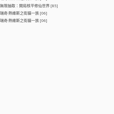
無限抽取：開局核平修仙世界 [85]
瑞奇·熱維斯之街貓一族 [06]
瑞奇·熱維斯之街貓一族 [06]