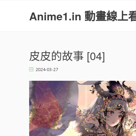
S
k
Anime1.in 動畫線上
i
p
t
o
c
o
皮皮的故事 [04]
n
t
2024-03-27
e
n
t