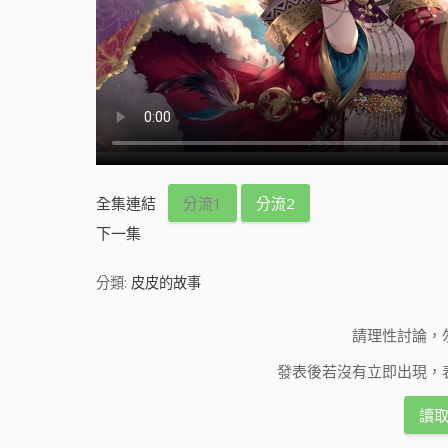
全集連結
分流1
分流2
下一集
分類:
皮皮的故事
請理性討論，
發表後若沒有立即出現，
讀取