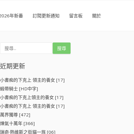
2026年新番
訂閱更新通知
留言板
關於
搜
尋
關
鍵
近期更新
字
:
小書痴的下克上 領主的養女 [17]
緞帶騎士 [HD中字]
小書痴的下克上領主的養女 [17]
小書痴的下克上 領主的養女 [17]
萬界獨尊 [472]
煉氣十萬年 [366]
瑞奇·熱維斯之街貓一族 [06]