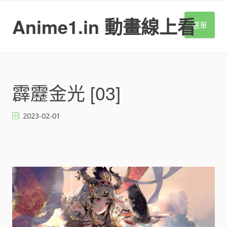
S
k
Anime1.in 動畫線上看
選單
i
p
t
o
c
o
霹靂金光 [03]
n
t
2023-02-01
e
n
t